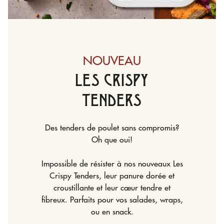
NOUVEAU
LES CRISPY
PO
TENDERS
Les Poulettek
poule à ch
ders de poulet sans compromis?
intégrer da
Oh que oui!
même en sau
le de résister à nos nouveaux Les
 Tenders, leur panure dorée et
tillante et leur cœur tendre et
Parfaits pour vos salades, wraps,
ou en snack.